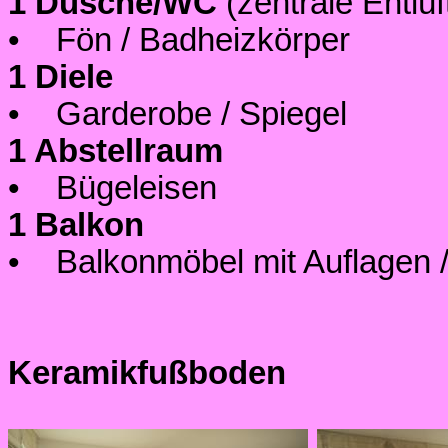
1 Dusche/WC
(zentrale Entlü
• Fön / Badheizkörper
1 Diele
• Garderobe / Spiegel
1 Abstellraum
• Bügeleisen
1 Balkon
• Balkonmöbel mit Auflagen
Keramikfußboden